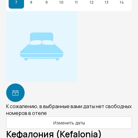
7
8
9
10
11
12
13
14
К сожалению, в выбранные вами даты нет свободных
номеров в отеле
Изменить даты
Кефалония (Kefalonia)