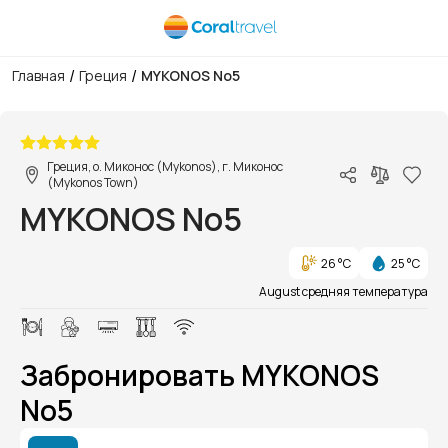
/
/
Главная
Греция
MYKONOS No5
1/1
Греция, о. Миконос (Mykonos), г. Миконос
(Mykonos Town)
MYKONOS No5
26 °C
25 °C
August средняя температура
Забронировать MYKONOS
No5