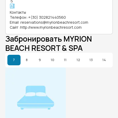
:
5
Контакты
Телефон
:
+(30) 302821440560
Email
:
reservations@myrionbeachresort.com
Сайт
:
http://www.myrionbeachresort.com
Забронировать MYRION
BEACH RESORT & SPA
7
8
9
10
11
12
13
14