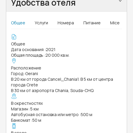
Удобства отеля
Общее
Услуги
Номера
Питание
Mice
Общее
Дата основания
:
2021
Общая площадь
:
20 000 кв.м.
Расположение
Город
:
Gerani
В 20 км от города Cancel_Chania1. В 5 км от центра
города Crete
В 30 км от аэропорта Chania, Souda-CHQ
В окрестностях
Магазин
:
5 км
Автобусная остановка или метро
:
500 м
Банкомат
:
50 м
В отеле