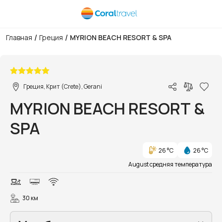
/
/
Главная
Греция
MYRION BEACH RESORT & SPA
1/166
Греция, Крит (Crete), Gerani
MYRION BEACH RESORT &
SPA
26 °C
26 °C
August средняя температура
30 км