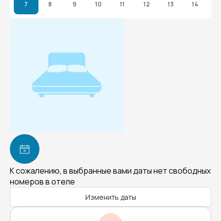
7
8
9
10
11
12
13
14
К сожалению, в выбранные вами даты нет свободных
номеров в отеле
Изменить даты