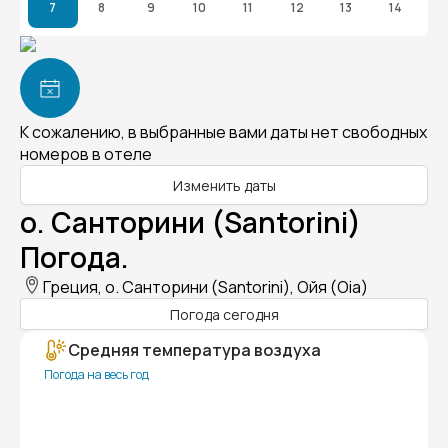
7
8
9
10
11
12
13
14
К сожалению, в выбранные вами даты нет свободных
номеров в отеле
Изменить даты
о. Санторини (Santorini)
Погода.
Греция, о. Санторини (Santorini), Ойя (Oia)
Погода сегодня
Средняя температура воздуха
Погода на весь год