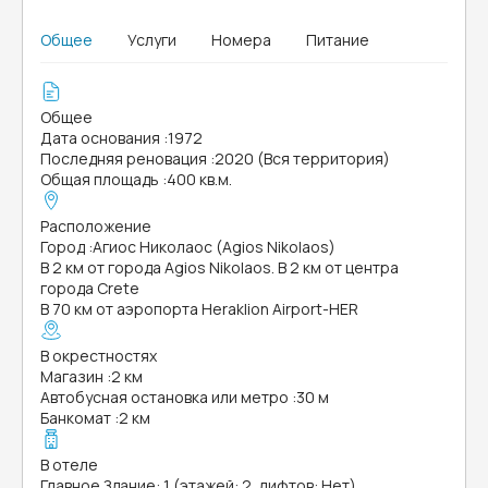
Общее
Услуги
Номера
Питание
Общее
Дата основания
:
1972
Последняя реновация
:
2020 (Вся территория)
Общая площадь
:
400 кв.м.
Расположение
Город
:
Агиос Николаос (Agios Nikolaos)
В 2 км от города Agios Nikolaos. В 2 км от центра
города Crete
В 70 км от аэропорта Heraklion Airport-HER
В окрестностях
Магазин
:
2 км
Автобусная остановка или метро
:
30 м
Банкомат
:
2 км
В отеле
Главное Здание: 1 (этажей: 2, лифтов: Нет)