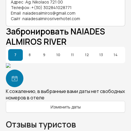
Адрес
:
Ag. Nikolaos 721 00
Телефон
:
+(30) 302841028771
Email
:
naiadesalmiros@gmail.com
Сайт
:
naiadesalmirosriverhotel.com
Забронировать NAIADES
ALMIROS RIVER
7
8
9
10
11
12
13
14
К сожалению, в выбранные вами даты нет свободных
номеров в отеле
Изменить даты
Отзывы туристов