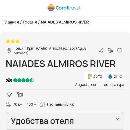
/
/
Главная
Греция
NAIADES ALMIROS RIVER
1/28
Греция, Крит (Crete), Агиос Николаос (Agios
Nikolaos)
NAIADES ALMIROS RIVER
28 °C
27 °C
August средняя температура
70 км
100 м
Песчаный пляж
Удобства отеля