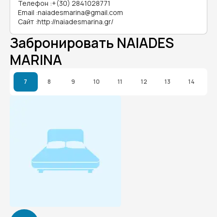
Телефон
:
+(30) 2841028771
Email
:
naiadesmarina@gmail.com
Сайт
:
http://naiadesmarina.gr/
Забронировать NAIADES
MARINA
7
8
9
10
11
12
13
14