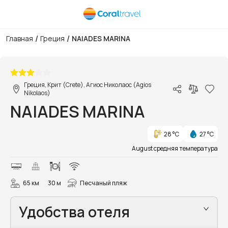
/
/
Главная
Греция
NAIADES MARINA
1/41
Греция, Крит (Crete), Агиос Николаос (Agios
Nikolaos)
NAIADES MARINA
28 °C
27 °C
August средняя температура
65 км
30 м
Песчаный пляж
Удобства отеля