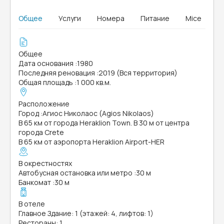
Общее
Услуги
Номера
Питание
Mice
Общее
Дата основания
:
1980
Последняя реновация
:
2019 (Вся территория)
Общая площадь
:
1 000 кв.м.
Расположение
Город
:
Агиос Николаос (Agios Nikolaos)
В 65 км от города Heraklion Town. В 30 м от центра
города Crete
В 65 км от аэропорта Heraklion Airport-HER
В окрестностях
Автобусная остановка или метро
:
30 м
Банкомат
:
30 м
В отеле
Главное Здание: 1 (этажей: 4, лифтов: 1)
Рестораны: 1