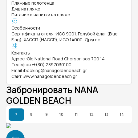
Пляжные полотенца
Душ на пляже
Питание и напитки на пляже
Особенности
Сертификаты отеля
:
ИСО 9001, Голубой флаг (Blue
Flag), ХАССП (HACCP), ИСО 14000, Другое
Контакты
Адрес
:
Old National Road Chersonisos 700 14
Телефон
:
+(30) 2897030100
Email
:
booking@nanagoldenbeach.gr
Сайт
:
www.nanagoldenbeach.gr
Забронировать NANA
GOLDEN BEACH
7
8
9
10
11
12
13
14