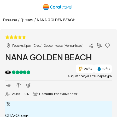
/
/
Главная
Греция
NANA GOLDEN BEACH
1/110
Греция, Крит (Crete), Херсониссос (Hersonissos)
NANA GOLDEN BEACH
26 °C
27 °C
August средняя температура
25 км
0 м
Песчано-галечный пляж
СПА-Отели