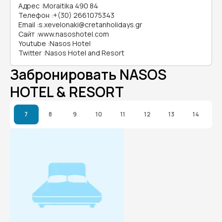
Адрес
:
Moraitika 490 84
Телефон
:
+(30) 2661075343
Email
:
s.xevelonaki@cretanholidays.gr
Сайт
:
www.nasoshotel.com
Youtube
:
Nasos Hotel
Twitter
:
Nasos Hotel and Resort
Забронировать NASOS
HOTEL & RESORT
7
8
9
10
11
12
13
14