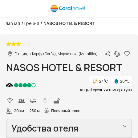
/
/
Главная
Греция
NASOS HOTEL & RESORT
1/21
Греция, о. Корфу (Corfu), Мораитика (Moraitika)
NASOS HOTEL & RESORT
27 °C
26 °C
August средняя температура
20 км
250 м
Песчаный пляж
Удобства отеля