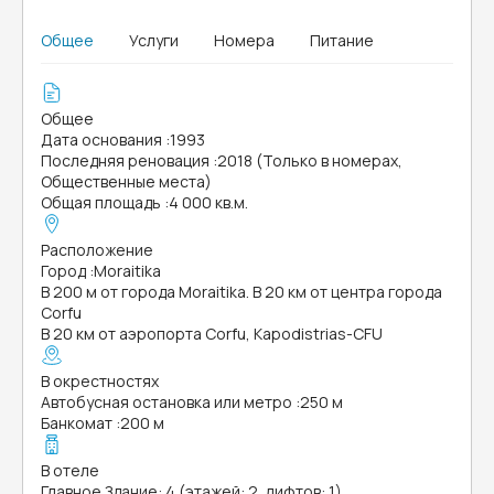
Общее
Услуги
Номера
Питание
Общее
Дата основания
:
1993
Последняя реновация
:
2018 (Только в номерах,
Общественные места)
Общая площадь
:
4 000 кв.м.
Расположение
Город
:
Moraitika
В 200 м от города Moraitika. В 20 км от центра города
Corfu
В 20 км от аэропорта Corfu, Kapodistrias-CFU
В окрестностях
Автобусная остановка или метро
:
250 м
Банкомат
:
200 м
В отеле
Главное Здание: 4 (этажей: 2, лифтов: 1)