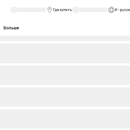
Где купить
₽
-
русс
Больше