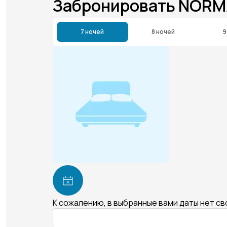
Забронировать NORM
7 ночей
8 ночей
9
К сожалению, в выбранные вами даты нет с