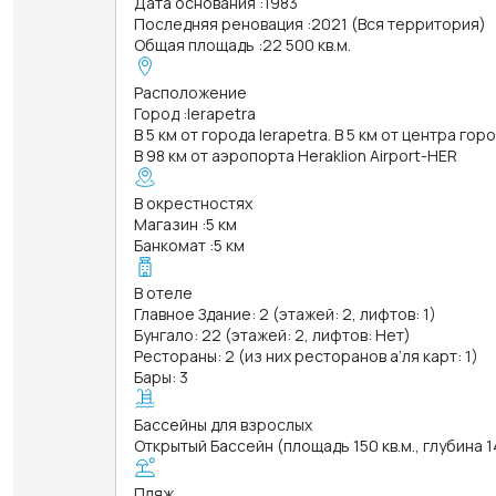
Дата основания
:
1983
Последняя реновация
:
2021 (Вся территория)
Общая площадь
:
22 500 кв.м.
Расположение
Город
:
Ierapetra
В 5 км от города Ierapetra. В 5 км от центра гор
В 98 км от аэропорта Heraklion Airport-HER
В окрестностях
Магазин
:
5 км
Банкомат
:
5 км
В отеле
Главное Здание: 2 (этажей: 2, лифтов: 1)
Бунгало: 22 (этажей: 2, лифтов: Нет)
Рестораны: 2 (из них ресторанов а’ля карт: 1)
Бары: 3
Бассейны для взрослых
Открытый Бассейн (площадь 150 кв.м., глубина 1
Пляж