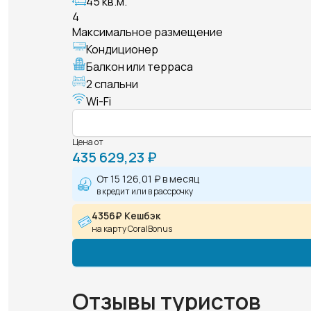
45 кв.м.
4
Максимальное размещение
Кондиционер
Балкон или терраса
2 спальни
Wi-Fi
Цена от
435 629,23 ₽
От
15 126,01 ₽
в месяц
в кредит или в рассрочку
4356₽ Кешбэк
на карту CoralBonus
Отзывы туристов