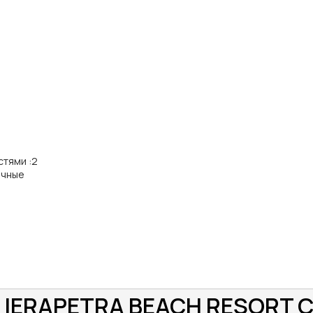
стями
:
2
ичные
 IERAPETRA BEACH RESORT C