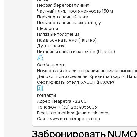
Первая береговая линия
Частный пляж, протяженность 150 м
Песчано-галечный пляж
Песчано-галечный вход в воду
Шезлонги
Пляжные полотенца
Павильон на пляже (Платно)
Душ на пляже
Питание и напитки на пляже (Платно)
Особенности
Номера для людей с ограниченными возможно
Депозит при заселении
:
Кредитная карта, Нал
Сертификаты отеля
:
ХАССП (HACCP)
Контакты
Адрес
:
Ierapetra 722 00
Телефон
:
+(30) 2834055003
Email
:
reservations@numotels.com
Сайт
:
www.numoierapetra.com
Забронировать NUMO