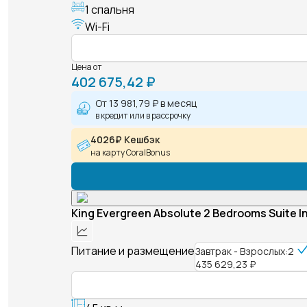
1 спальня
Wi-Fi
Цена от
402 675,42 ₽
От
13 981,79 ₽
в месяц
в кредит или в рассрочку
4026₽ Кешбэк
на карту CoralBonus
King Evergreen Absolute 2 Bedrooms Suite In
Питание и размещение
Завтрак - Взрослых:2
435 629,23 ₽