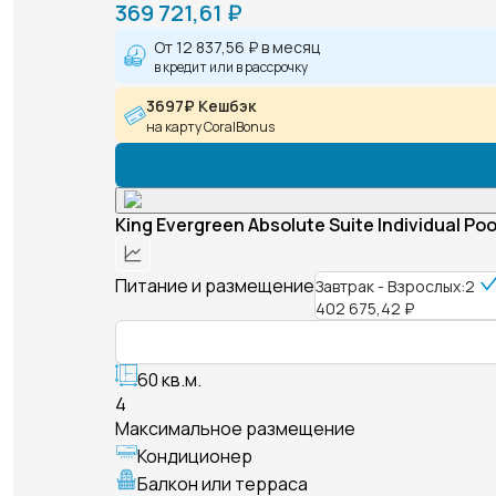
369 721,61 ₽
От
12 837,56 ₽
в месяц
в кредит или в рассрочку
3697₽ Кешбэк
на карту CoralBonus
King Evergreen Absolute Suite Individual Poo
Питание и размещение
Завтрак - Взрослых:2
402 675,42 ₽
60 кв.м.
4
Максимальное размещение
Кондиционер
Балкон или терраса