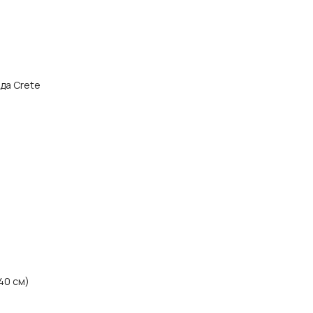
ода Crete
40 см)