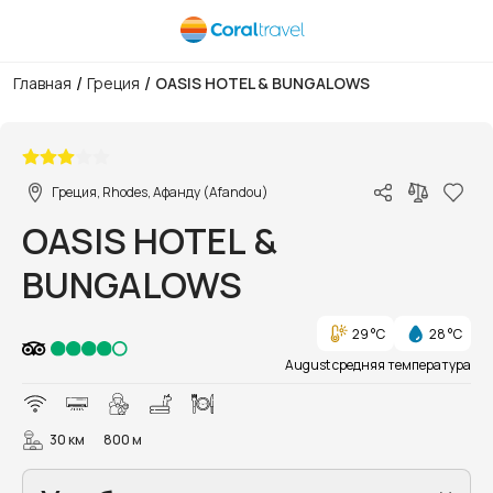
/
/
Главная
Греция
OASIS HOTEL & BUNGALOWS
1/17
Греция, Rhodes, Афанду (Afandou)
OASIS HOTEL &
BUNGALOWS
29 °C
28 °C
August средняя температура
30 км
800 м