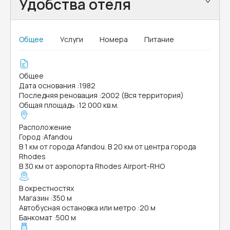
Удобства отеля
Общее
Услуги
Номера
Питание
Общее
Дата основания
:
1982
Последняя реновация
:
2002 (Вся территория)
Общая площадь
:
12 000 кв.м.
Расположение
Город
:
Afandou
В 1 км от города Afandou. В 20 км от центра города
Rhodes
В 30 км от аэропорта Rhodes Airport-RHO
В окрестностях
Магазин
:
350 м
Автобусная остановка или метро
:
20 м
Банкомат
:
500 м