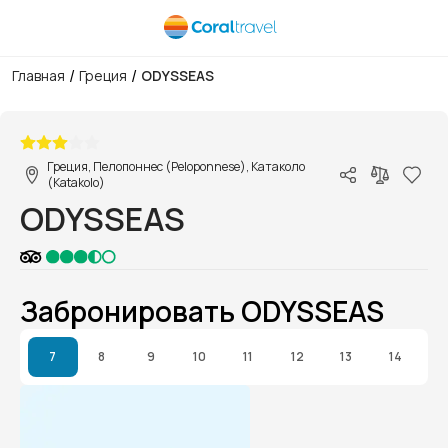
/
/
Главная
Греция
ODYSSEAS
1/1
Греция, Пелопоннес (Peloponnese), Катаколо
(Katakolo)
ODYSSEAS
Забронировать ODYSSEAS
7
8
9
10
11
12
13
14