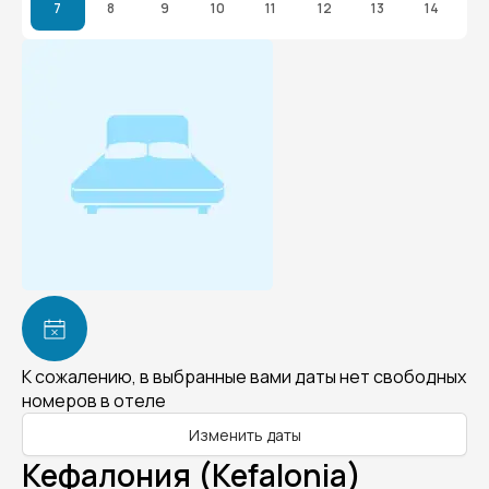
7
8
9
10
11
12
13
14
К сожалению, в выбранные вами даты нет свободных
номеров в отеле
Изменить даты
Кефалония (Kefalonia)