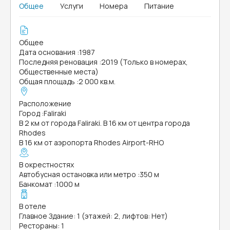
Общее
Услуги
Номера
Питание
Общее
Дата основания
:
1987
Последняя реновация
:
2019 (Только в номерах,
Общественные места)
Общая площадь
:
2 000 кв.м.
Расположение
Город
:
Faliraki
В 2 км от города Faliraki. В 16 км от центра города
Rhodes
В 16 км от аэропорта Rhodes Airport-RHO
В окрестностях
Автобусная остановка или метро
:
350 м
Банкомат
:
1000 м
В отеле
Главное Здание: 1 (этажей: 2, лифтов: Нет)
Рестораны: 1