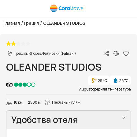
/
/
Главная
Греция
OLEANDER STUDIOS
1/29
Греция, Rhodes, Фалираки (Faliraki)
OLEANDER STUDIOS
28 °C
28 °C
August средняя температура
16 км
2500 м
Песчаный пляж
Удобства отеля