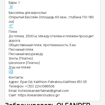
Бары: 1
Бассейны для взрослых
Открытый Бассейн (площадь 60 кв.м., глубина 110-180
см)
Пляж
До пляжа, 2500 м, Между отелем и пляжем проходит
дорога
Общественный пляж, протяженность 3 км
Песчаный пляж
Песчаный вход в воду
Зонты (Платно)
Шезлонги (Платно)
Душ на пляже
Контакты
Адрес
:
Epar.Od. Kalithion-Falirakiou Kalithies 851 05
Телефон
:
+(30) 2241086506
Email
:
hoteloleanderfaliraki@gmail.com
Сайт
:
https://oleanderstudios.gr/