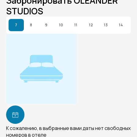
Забронировать OLEANDER
STUDIOS
7
8
9
10
11
12
13
14
К сожалению, в выбранные вами даты нет свободных
номеров в отеле