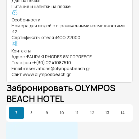
Душ на пляже
Питание и напитки на пляже
Особенности
Номера для людей с ограниченными возможностями
:
12
Сертификаты отеля
:
ИСО 22000
Контакты
Адрес
:
FALIRAKI RHODES 85100GREECE
Телефон
:
+(30) 2241087510
Email
:
reservations@olymposbeach.gr
Сайт
:
www.olymposbeach.gr
Забронировать OLYMPOS
BEACH HOTEL
7
8
9
10
11
12
13
14