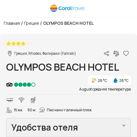
/
/
Главная
Греция
OLYMPOS BEACH HOTEL
1/40
Греция, Rhodes, Фалираки (Faliraki)
OLYMPOS BEACH HOTEL
28 °C
28 °C
August средняя температура
15 км
50 м
Песчано-галечный пляж
Удобства отеля