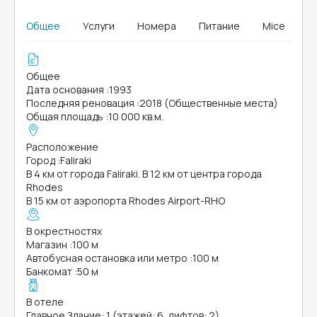
Общее
Услуги
Номера
Питание
Mice
Общее
Дата основания
:
1993
Последняя реновация
:
2018 (Общественные места)
Общая площадь
:
10 000 кв.м.
Расположение
Город
:
Faliraki
В 4 км от города Faliraki. В 12 км от центра города
Rhodes
В 15 км от аэропорта Rhodes Airport-RHO
В окрестностях
Магазин
:
100 м
Автобусная остановка или метро
:
100 м
Банкомат
:
50 м
В отеле
Главное Здание: 1 (этажей: 6, лифтов: 2)