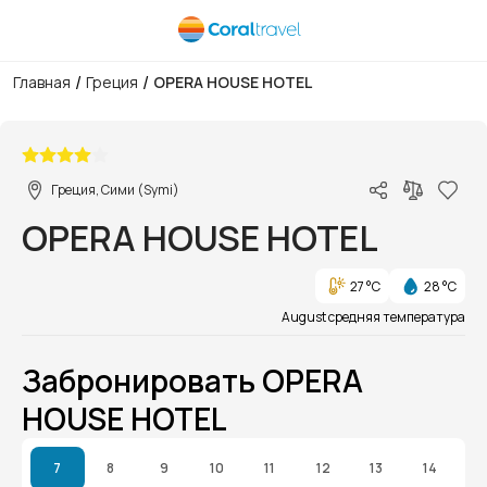
/
/
Главная
Греция
OPERA HOUSE HOTEL
1/1
Греция, Сими (Symi)
OPERA HOUSE HOTEL
27 °C
28 °C
August средняя температура
Забронировать OPERA
HOUSE HOTEL
7
8
9
10
11
12
13
14