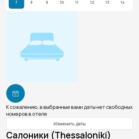
7
8
9
10
11
12
13
14
К сожалению, в выбранные вами даты нет свободных
номеров в отеле
Изменить даты
Салоники (Thessaloniki)