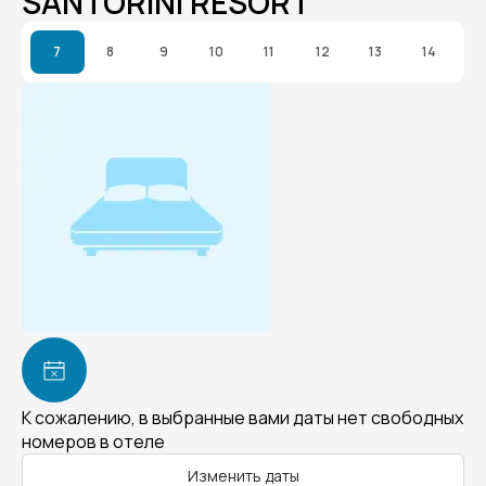
SANTORINI RESORT
7
8
9
10
11
12
13
14
К сожалению, в выбранные вами даты нет свободных
номеров в отеле
Изменить даты