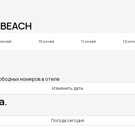
 BEACH
 ночей
10 ночей
11 ночей
12 ноч
вободных номеров в отеле
Изменить даты
а.
Погода сегодня