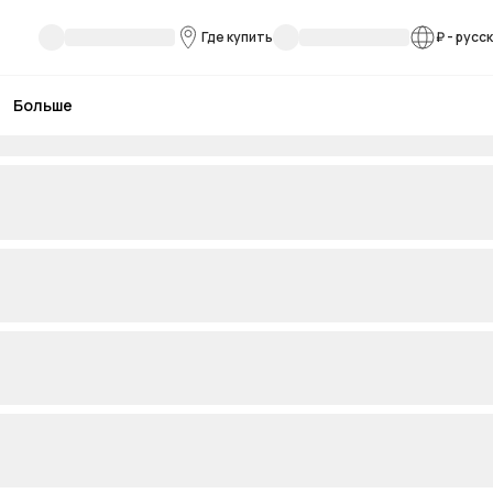
Где купить
₽
-
русс
Больше