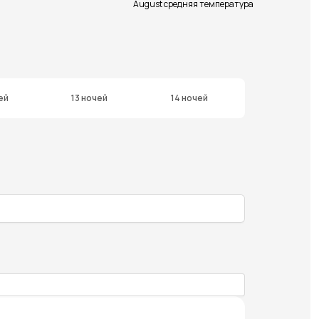
August средняя температура
ей
13 ночей
14 ночей