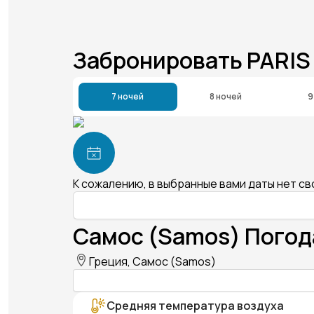
Забронировать PARIS
7 ночей
8 ночей
9
К сожалению, в выбранные вами даты нет с
Самос (Samos) Погод
Греция, Самос (Samos)
Средняя температура воздуха