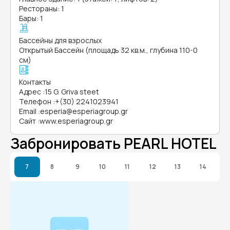
Рестораны: 1
Бары: 1
Бассейны для взрослых
Открытый Бассейн (площадь 32 кв.м., глубина 110-0
см)
Контакты
Адрес
:
15 G. Griva steet
Телефон
:
+(30) 2241023941
Email
:
esperia@esperiagroup.gr
Сайт
:
www.esperiagroup.gr
Забронировать PEARL HOTEL
7
8
9
10
11
12
13
14