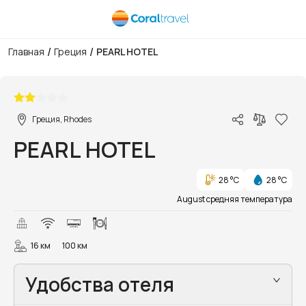
/
/
Главная
Греция
PEARL HOTEL
1/10
Греция, Rhodes
PEARL HOTEL
28 °C
28 °C
August средняя температура
16 км
100 км
Удобства отеля