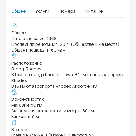
Общее
Услуги
Номера
Питание
Общее
Дата основания
:
1968
Последняя реновация
:
2021 (Общественные места)
Общая площадь
:
1 160 кв.м.
Расположение
Город
:
Rhodes
В 1 км от города Rhodes Town. В 1 км от центра города
Rhodes
В 16 км от аэропорта Rhodes Airport-RHO
В окрестностях
Магазин
:
50 км
Автобусная остановка или метро
:
80 км
Банкомат
:
1 м
В отеле
Главное Здание: 1 (этажей: 7, лифтов: 2)