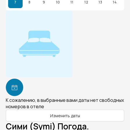
7
8
9
10
11
12
13
14
К сожалению, в выбранные вами даты нет свободных
номеров в отеле
Изменить даты
Сими (Symi) Погода.