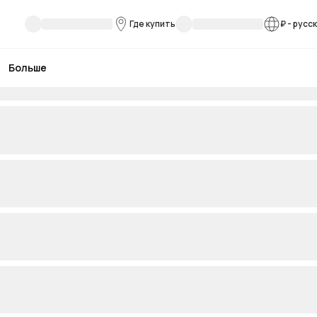
Где купить
₽
-
русс
Больше