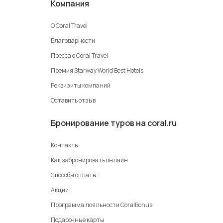
Компания
О Coral Travel
Благодарности
Пресса о Coral Travel
Премия Starway World Best Hotels
Реквизиты компаний
Оставить отзыв
Бронирование туров на coral.ru
Контакты
Как забронировать онлайн
Способы оплаты
Акции
Программа лояльности CoralBonus
Подарочные карты