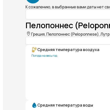
К сожалению, в выбранные вами даты нет с
Пелопоннес (Pelopon
Греция, Пелопоннес (Peloponnese), Лутра
Средняя температура воздуха
Погода на весь год
Средняя температура воды