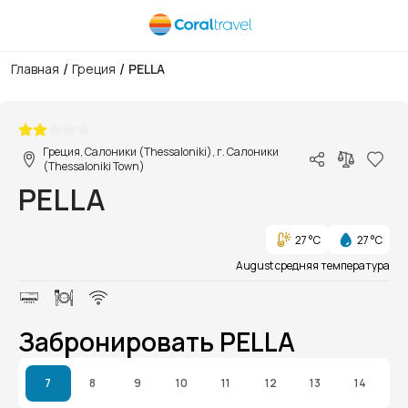
/
/
Главная
Греция
PELLA
1/1
Греция, Салоники (Thessaloniki), г. Салоники
(Thessaloniki Town)
PELLA
27 °C
27 °C
August средняя температура
Забронировать PELLA
7
8
9
10
11
12
13
14