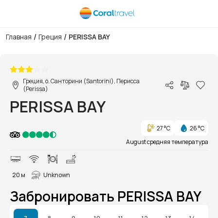
/
/
Главная
Греция
PERISSA BAY
1/36
Греция, о. Санторини (Santorini), Перисса
(Perissa)
PERISSA BAY
27 °C
26 °C
August средняя температура
20 м
Unknown
Забронировать PERISSA BAY