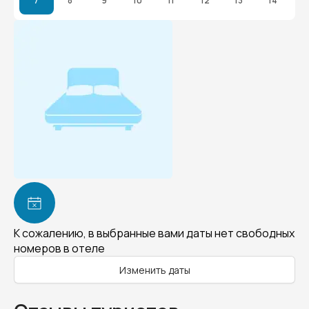
7
8
9
10
11
12
13
14
К сожалению, в выбранные вами даты нет свободных
номеров в отеле
Изменить даты