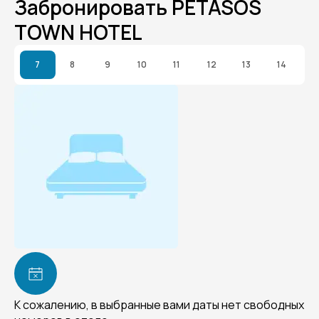
Забронировать PETASOS
TOWN HOTEL
7
8
9
10
11
12
13
14
К сожалению, в выбранные вами даты нет свободных