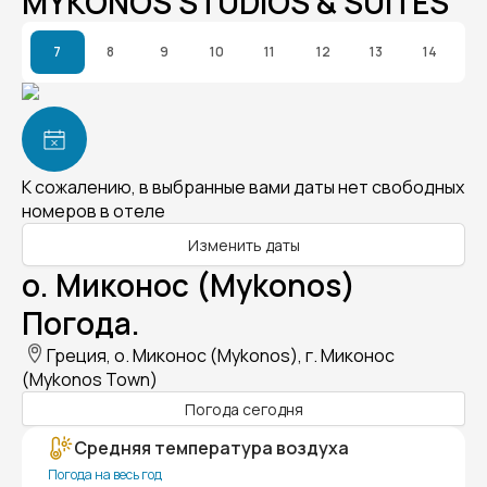
MYKONOS STUDIOS & SUITES
7
8
9
10
11
12
13
14
К сожалению, в выбранные вами даты нет свободных
номеров в отеле
Изменить даты
о. Миконос (Mykonos)
Погода.
Греция, о. Миконос (Mykonos), г. Миконос
(Mykonos Town)
Погода сегодня
Средняя температура воздуха
Погода на весь год