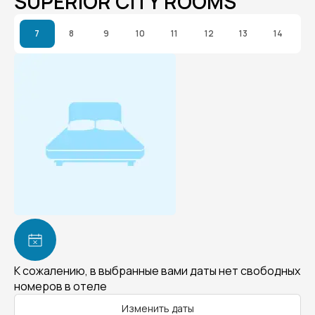
SUPERIOR CITY ROOMS
7
8
9
10
11
12
13
14
К сожалению, в выбранные вами даты нет свободных
номеров в отеле
Изменить даты