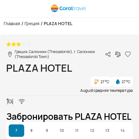
/
/
Главная
Греция
PLAZA HOTEL
1/1
Греция, Салоники (Thessaloniki), г. Салоники
(Thessaloniki Town)
PLAZA HOTEL
27 °C
27 °C
August средняя температура
Забронировать PLAZA HOTEL
7
8
9
10
11
12
13
14