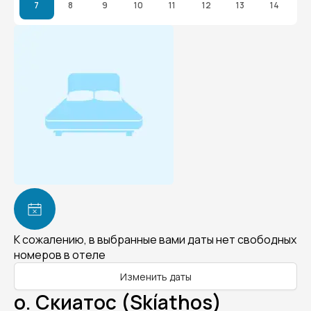
7
8
9
10
11
12
13
14
К сожалению, в выбранные вами даты нет свободных
номеров в отеле
Изменить даты
о. Скиатос (Skíathos)