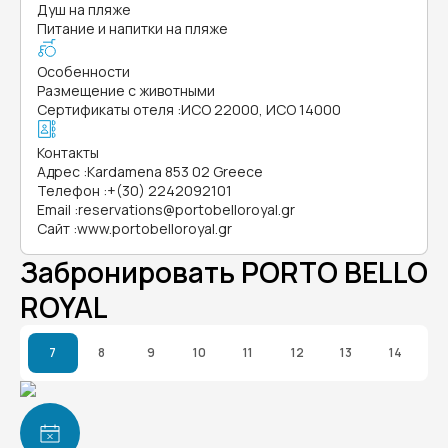
Душ на пляже
Питание и напитки на пляже
Особенности
Размещение с животными
Сертификаты отеля
:
ИСО 22000, ИСО 14000
Контакты
Адрес
:
Kardamena 853 02 Greece
Телефон
:
+(30) 2242092101
Email
:
reservations@portobelloroyal.gr
Сайт
:
www.portobelloroyal.gr
Забронировать PORTO BELLO
ROYAL
7
8
9
10
11
12
13
14