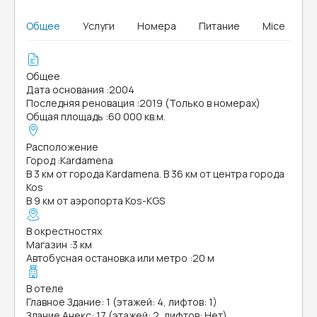
Общее
Услуги
Номера
Питание
Mice
Общее
Дата основания
:
2004
Последняя реновация
:
2019 (Только в номерах)
Общая площадь
:
60 000 кв.м.
Расположение
Город
:
Kardamena
В 3 км от города Kardamena. В 36 км от центра города
Kos
В 9 км от аэропорта Kos-KGS
В окрестностях
Магазин
:
3 км
Автобусная остановка или метро
:
20 м
В отеле
Главное Здание: 1 (этажей: 4, лифтов: 1)
Здание Анекс: 17 (этажей: 2, лифтов: Нет)