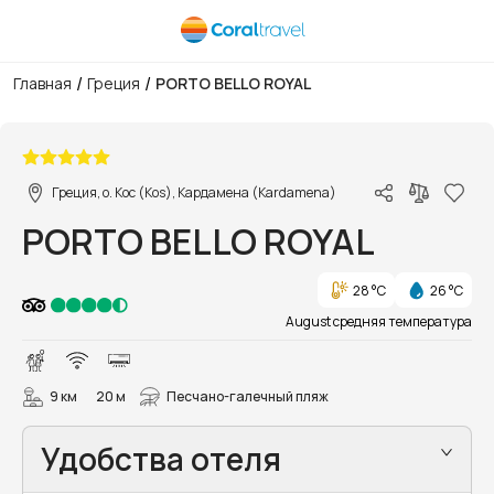
/
/
Главная
Греция
PORTO BELLO ROYAL
1/26
Греция, о. Кос (Kos), Кардамена (Kardamena)
PORTO BELLO ROYAL
28 °C
26 °C
August средняя температура
9 км
20 м
Песчано-галечный пляж
Удобства отеля