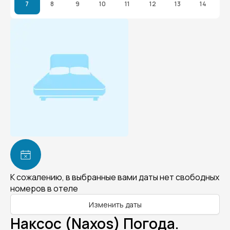
7
8
9
10
11
12
13
14
К сожалению, в выбранные вами даты нет свободных
номеров в отеле
Изменить даты
Наксос (Naxos) Погода.