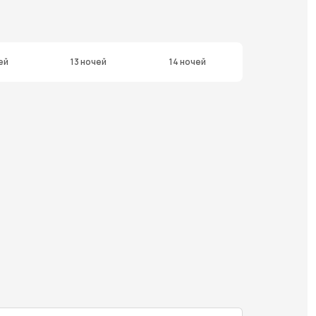
ей
13 ночей
14 ночей