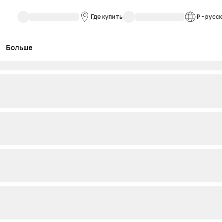
Где купить
₽
-
русс
Больше