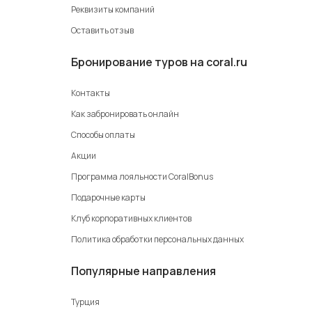
Реквизиты компаний
Оставить отзыв
Бронирование туров на coral.ru
Контакты
Как забронировать онлайн
Способы оплаты
Акции
Программа лояльности CoralBonus
Подарочные карты
Клуб корпоративных клиентов
Политика обработки персональных данных
Популярные направления
Турция