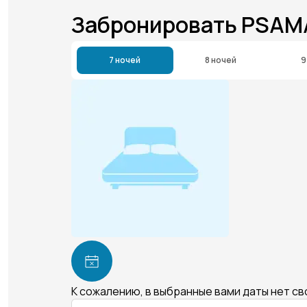
Забронировать PSA
7 ночей
8 ночей
9
К сожалению, в выбранные вами даты нет с