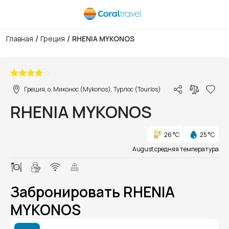
/
/
Главная
Греция
RHENIA MYKONOS
1/1
Греция, о. Миконос (Mykonos), Турлос (Tourlos)
RHENIA MYKONOS
26 °C
25 °C
August средняя температура
Забронировать RHENIA
MYKONOS