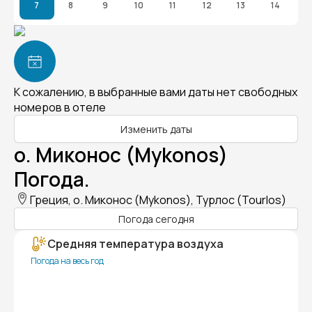
7
8
9
10
11
12
13
14
К сожалению, в выбранные вами даты нет свободных
номеров в отеле
Изменить даты
о. Миконос (Mykonos)
Погода.
Греция, о. Миконос (Mykonos), Турлос (Tourlos)
Погода сегодня
Средняя температура воздуха
Погода на весь год