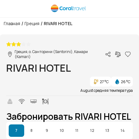
/
/
Главная
Греция
RIVARI HOTEL
1/1
Греция, о. Санторини (Santorini), Камари
(Kamari)
RIVARI HOTEL
27 °C
26 °C
August средняя температура
Забронировать RIVARI HOTEL
7
8
9
10
11
12
13
14