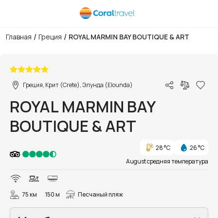
/
/
Главная
Греция
ROYAL MARMIN BAY BOUTIQUE & ART
1/79
Греция, Крит (Crete), Элунда (Elounda)
ROYAL MARMIN BAY
BOUTIQUE & ART
28 °C
26 °C
August средняя температура
75 км
150 м
Песчаный пляж