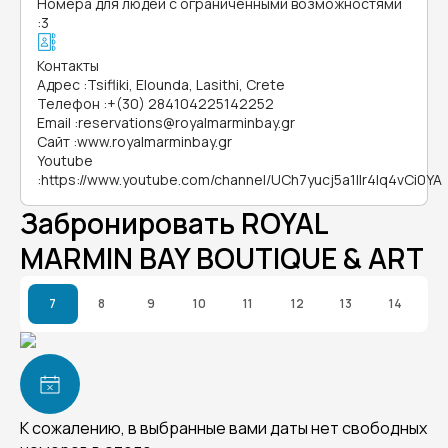
Номера для людей с ограниченными возможностями
:
3
Контакты
Адрес
:
Tsifliki, Elounda, Lasithi, Crete
Телефон
:
+(30) 284104225142252
Email
:
reservations@royalmarminbay.gr
Сайт
:
www.royalmarminbay.gr
Youtube
:
https://www.youtube.com/channel/UCh7yucj5a1IIr4Iq4vCi0YA
Забронировать ROYAL
MARMIN BAY BOUTIQUE & ART
7
8
9
10
11
12
13
14
К сожалению, в выбранные вами даты нет свободных