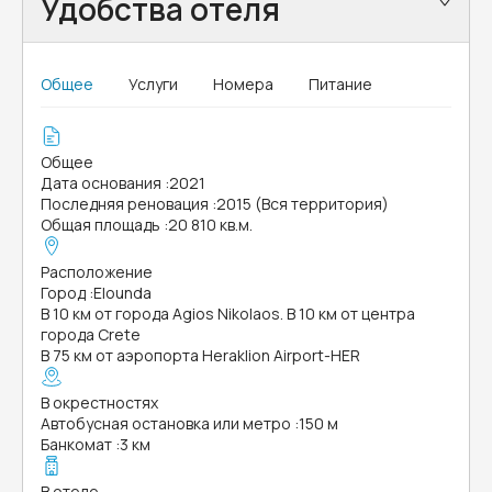
Удобства отеля
Общее
Услуги
Номера
Питание
Общее
Дата основания
:
2021
Последняя реновация
:
2015 (Вся территория)
Общая площадь
:
20 810 кв.м.
Расположение
Город
:
Elounda
В 10 км от города Agios Nikolaos. В 10 км от центра
города Crete
В 75 км от аэропорта Heraklion Airport-HER
В окрестностях
Автобусная остановка или метро
:
150 м
Банкомат
:
3 км
В отеле