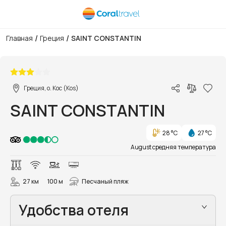
/
/
Главная
Греция
SAINT CONSTANTIN
1/11
Греция, о. Кос (Kos)
SAINT CONSTANTIN
28 °C
27 °C
August средняя температура
27 км
100 м
Песчаный пляж
Удобства отеля