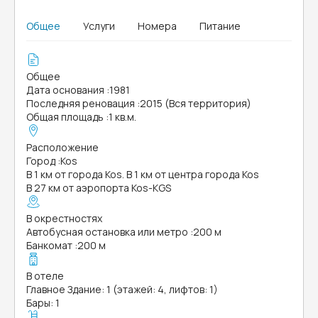
Общее
Услуги
Номера
Питание
Общее
Дата основания
:
1981
Последняя реновация
:
2015 (Вся территория)
Общая площадь
:
1 кв.м.
Расположение
Город
:
Kos
В 1 км от города Kos. В 1 км от центра города Kos
В 27 км от аэропорта Kos-KGS
В окрестностях
Автобусная остановка или метро
:
200 м
Банкомат
:
200 м
В отеле
Главное Здание: 1 (этажей: 4, лифтов: 1)
Бары: 1