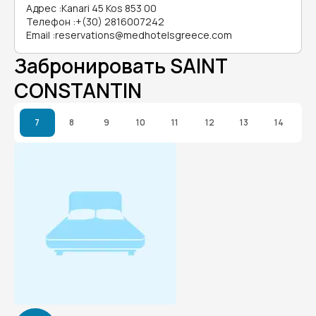
Адрес
:
Kanari 45 Kos 853 00
Телефон
:
+(30) 2816007242
Email
:
reservations@medhotelsgreece.com
Забронировать SAINT
CONSTANTIN
7
8
9
10
11
12
13
14