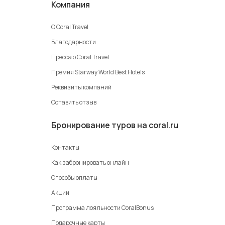
Компания
О Coral Travel
Благодарности
Пресса о Coral Travel
Премия Starway World Best Hotels
Реквизиты компаний
Оставить отзыв
Бронирование туров на coral.ru
Контакты
Как забронировать онлайн
Способы оплаты
Акции
Программа лояльности CoralBonus
Подарочные карты