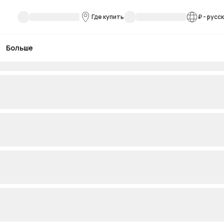
Где купить
₽
-
русс
Больше