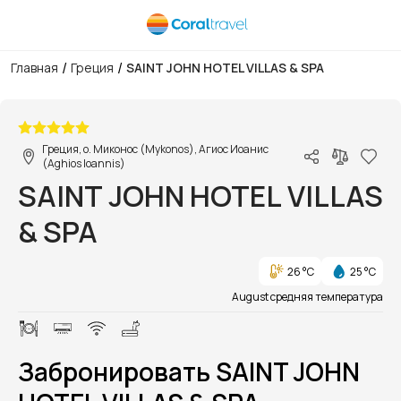
/
/
Главная
Греция
SAINT JOHN HOTEL VILLAS & SPA
1/1
Греция, о. Миконос (Mykonos), Агиос Иоанис
(Aghios Ioannis)
SAINT JOHN HOTEL VILLAS
& SPA
26 °C
25 °C
August средняя температура
Забронировать SAINT JOHN