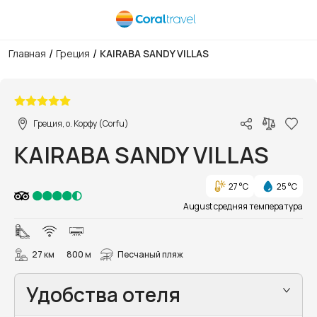
/
/
Главная
Греция
KAIRABA SANDY VILLAS
1/71
Греция, о. Корфу (Corfu)
KAIRABA SANDY VILLAS
27 °C
25 °C
August средняя температура
27 км
800 м
Песчаный пляж
Удобства отеля