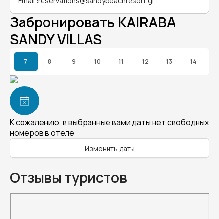
Email
:
reservations@sandybeachresort.gr
Забронировать KAIRABA
SANDY VILLAS
7
8
9
10
11
12
13
14
К сожалению, в выбранные вами даты нет свободных
номеров в отеле
Изменить даты
Отзывы туристов