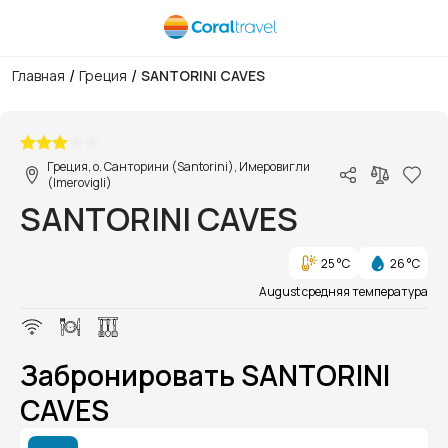
/
/
Главная
Греция
SANTORINI CAVES
1/1
Греция, о. Санторини (Santorini), Имеровигли
(Imerovigli)
SANTORINI CAVES
25 °C
26 °C
August средняя температура
Забронировать SANTORINI
CAVES