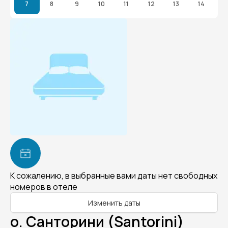
7
8
9
10
11
12
13
14
К сожалению, в выбранные вами даты нет свободных
номеров в отеле
Изменить даты
о. Санторини (Santorini)