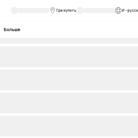
Где купить
₽
-
русс
Больше