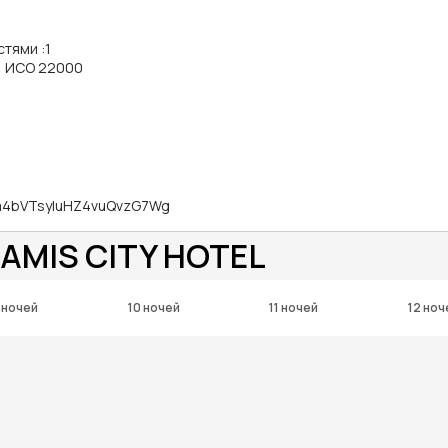
стями
:
1
, ИСО 22000
7a4bVTsyluHZ4vuQvzG7Wg
AMIS CITY HOTEL
 ночей
10 ночей
11 ночей
12 ноч