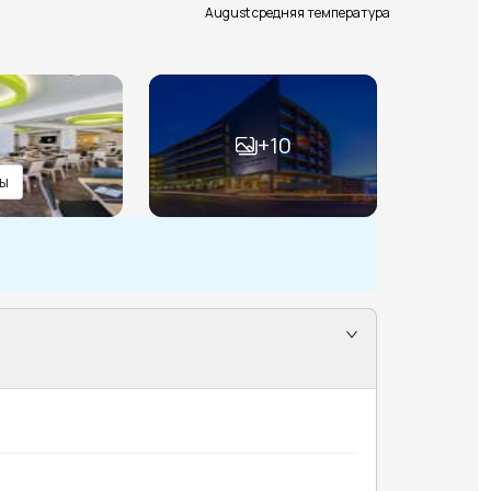
August средняя температура
+
10
ы