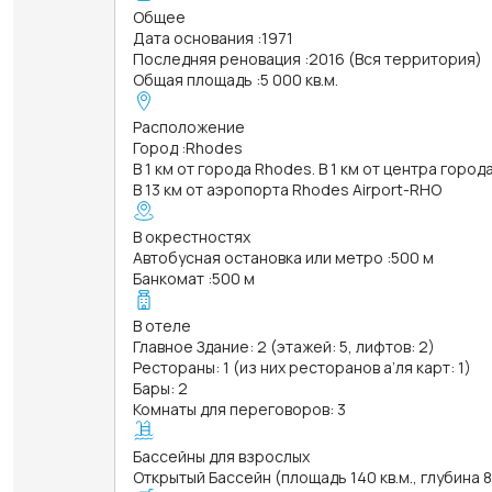
Общее
Дата основания
:
1971
Последняя реновация
:
2016 (Вся территория)
Общая площадь
:
5 000 кв.м.
Расположение
Город
:
Rhodes
В 1 км от города Rhodes. В 1 км от центра горо
В 13 км от аэропорта Rhodes Airport-RHO
В окрестностях
Автобусная остановка или метро
:
500 м
Банкомат
:
500 м
В отеле
Главное Здание: 2 (этажей: 5, лифтов: 2)
Рестораны: 1 (из них ресторанов а’ля карт: 1)
Бары: 2
Комнаты для переговоров: 3
Бассейны для взрослых
Открытый Бассейн (площадь 140 кв.м., глубина 