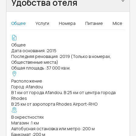
Удобства отеля
Общее
Услуги
Номера
Питание
Mice
Общее
Дата основания
:
2015
Последняя реновация
:
2019 (Только в номерах,
Общественные места)
Общая площадь
:
37 000 кв.м.
Расположение
Город
:
Afandou
В 1 км от города Afandou. В 25 км от центра города
Rhodes
В 25 км от аэропорта Rhodes Airport-RHO
В окрестностях
Магазин
:
1 км
Автобусная остановка или метро
:
200 м
Банкомат
:
200 м