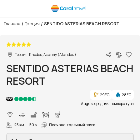
/
/
Главная
Греция
SENTIDO ASTERIAS BEACH RESORT
1/64
Греция, Rhodes, Афанду (Afandou)
SENTIDO ASTERIAS BEACH
RESORT
29 °C
28 °C
August средняя температура
25 км
50 м
Песчано-галечный пляж