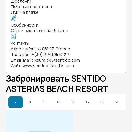
Шезлонги
Пляжные полотенца
Душ на пляже
Особенности
Сертификаты отеля
:
Другое
Контакты
Адрес
:
Afantou 851 03 Greece
Телефон
:
+(30) 2241056222
Email
:
maria.koufalaki@sentido.com
Сайт
:
www.sentidoasterias.com
Забронировать SENTIDO
ASTERIAS BEACH RESORT
7
8
9
10
11
12
13
14