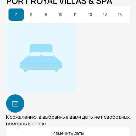
PORT ROYAL VILLAS & SPA
7
8
9
10
11
12
13
14
К сожалению, в выбранные вами даты нет свободных
номеров в отеле
Изменить даты