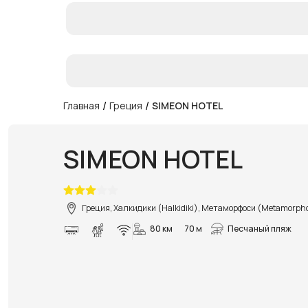
/
/
Главная
Греция
SIMEON HOTEL
SIMEON HOTEL
Греция, Халкидики (Halkidiki), Метаморфоси (Metamorpho
80 км
70 м
Песчаный пляж