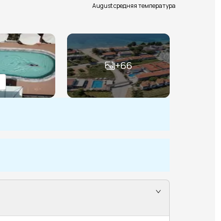
August средняя температура
+
66