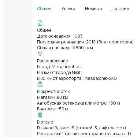
Общее
Услуги
Номера
Питание
Общее
Дата основания
:
1993
Последняя реновация
:
2018 (Вся территория)
Общая площадь
:
5 500 кв.м.
Расположение
Город
:
Metamorphosi
В 6 км от города Nikiti.
В 80 км от аэропорта Thessalonik-SKG
В окрестностях
Магазин
:
80 км
Автобусная остановка или метро
:
150 м
Банкомат
:
50 м
В отеле
Главное Здание: 6 (этажей: 3, лифтов: Нет)
Рестораны: 1 (из них ресторанов а’ля карт: 1)