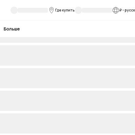
Где купить
₽
-
русс
Больше