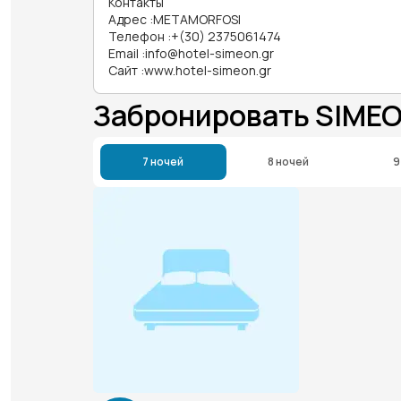
Контакты
Адрес
:
METAMORFOSI
Телефон
:
+(30) 2375061474
Email
:
info@hotel-simeon.gr
Сайт
:
www.hotel-simeon.gr
Забронировать SIME
7 ночей
8 ночей
9