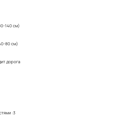
80-140 см)
40-80 см)
дит дорога
стями
:
3