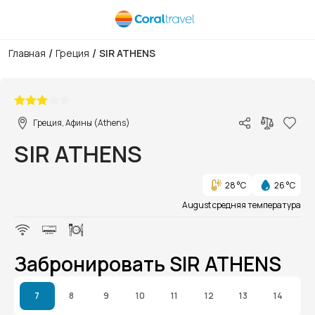
/
/
Главная
Греция
SIR ATHENS
1/1
Греция, Афины (Athens)
SIR ATHENS
28 °C
26 °C
August средняя температура
Забронировать SIR ATHENS
7
8
9
10
11
12
13
14