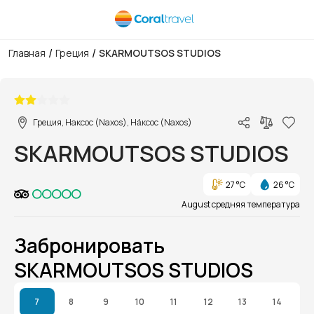
/
/
Главная
Греция
SKARMOUTSOS STUDIOS
1/1
Греция, Наксос (Naxos), На́ксос (Naxos)
SKARMOUTSOS STUDIOS
27 °C
26 °C
August средняя температура
Забронировать
SKARMOUTSOS STUDIOS
7
8
9
10
11
12
13
14