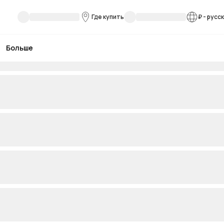
Где купить
₽
-
русс
Больше