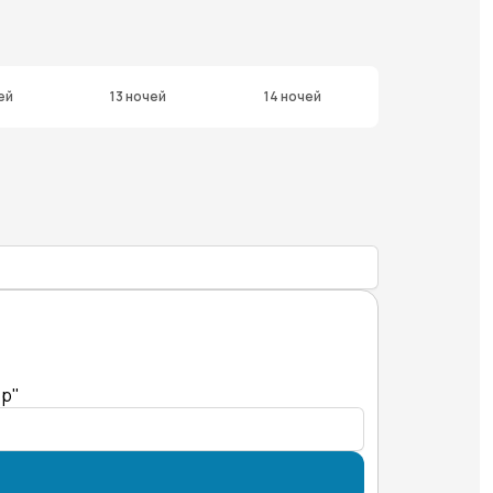
ей
13 ночей
14 ночей
ер"