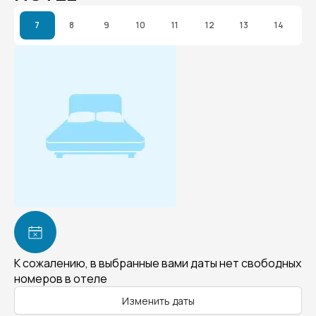
7
8
9
10
11
12
13
14
К сожалению, в выбранные вами даты нет свободных
номеров в отеле
Изменить даты