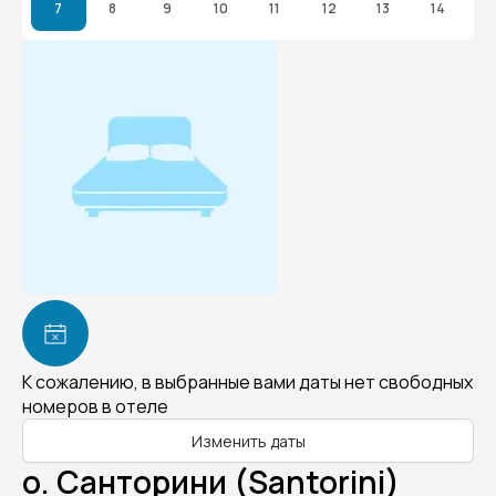
7
8
9
10
11
12
13
14
К сожалению, в выбранные вами даты нет свободных
номеров в отеле
Изменить даты
о. Санторини (Santorini)