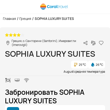
/
/
Главная
Греция
SOPHIA LUXURY SUITES
1/1
Греция, о. Санторини (Santorini), Имеровигли
(Imerovigli)
SOPHIA LUXURY SUITES
25 °C
26 °C
August средняя температура
Забронировать SOPHIA
LUXURY SUITES